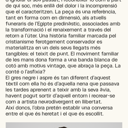
de qui soc, més enllà del dolor i la incomprensió
que el caracteritzen. La peça és una referència,
tant en forma com en dimensió, als atuells
funeraris de l’Egipte predinàstic, associades amb
la transformació i el renaixement a través del
retorn a l’úter. Una història familiar marcada pel
cristianisme ferotgement conservador es
materialitza en un dels seus llegats més
tangibles: el teixit de punt. El moviment familiar
de les mans dona forma a una banda blanca de
cotó amb motius vintage, que abraça la peça. La
conté o l’asfixia?
El gres negre i aspre és tan diferent d’aquest
tèxtil com ella ho és d’aquella nena que passava
les tardes aprenent a teixir amb la seva àvia,
havent pogut sortir d’aquell entorn i recrear-se
com a artista neurodivergent en llibertat.
Així doncs, l’obra pretén establir una conversa
entre el que és heretat i el que és escollit.