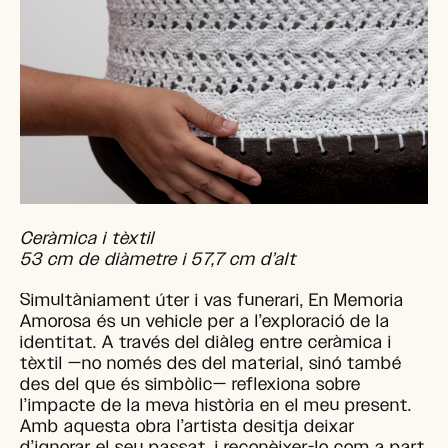
Ceràmica i tèxtil
53 cm de diàmetre i 57,7 cm d’alt
Simultàniament úter i vas funerari, En Memoria
Amorosa és un vehicle per a l’exploració de la
identitat. A través del diàleg entre ceràmica i
tèxtil —no només des del material, sinó també
des del que és simbòlic— reflexiona sobre
l’impacte de la meva història en el meu present.
Amb aquesta obra l’artista desitja deixar
d’ignorar el seu passat, i reconèixer-lo com a part