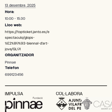
13 desembre, 2025
Hora:
10:00 - 15:30
Lloc web:
https://topticket.janto.es/e
spectaculo/glops-
%E2%80%93-biennal-d'art-
jove/GL01
ORGANITZADOR
Pinnae
Telèfon
699123456
IMPULSA
COL·LABORA