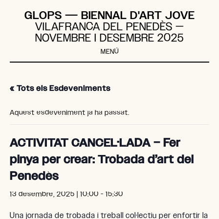
Vés
GLOPS ― BIENNAL D'ART JOVE
al
VILAFRANCA DEL PENEDÈS —
contingut
NOVEMBRE I DESEMBRE 2025
MENÚ
« Tots els Esdeveniments
Aquest esdeveniment ja ha passat.
ACTIVITAT CANCEL·LADA – Fer
pinya per crear: Trobada d’art del
Penedès
13 desembre, 2025 | 10:00
-
15:30
Una jornada de trobada i treball col·lectiu per enfortir la